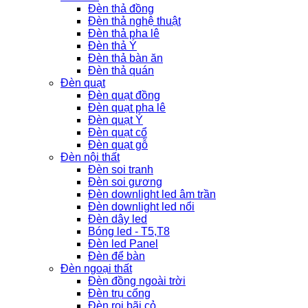
Đèn thả đồng
Đèn thả nghệ thuật
Đèn thả pha lê
Đèn thả Ý
Đèn thả bàn ăn
Đèn thả quán
Đèn quạt
Đèn quạt đồng
Đèn quạt pha lê
Đèn quạt Ý
Đèn quạt cổ
Đèn quạt gỗ
Đèn nội thất
Đèn soi tranh
Đèn soi gương
Đèn downlight led âm trần
Đèn downlight led nổi
Đèn dây led
Bóng led - T5,T8
Đèn led Panel
Đèn để bàn
Đèn ngoại thất
Đèn đồng ngoài trời
Đèn trụ cổng
Đèn rọi bãi cỏ