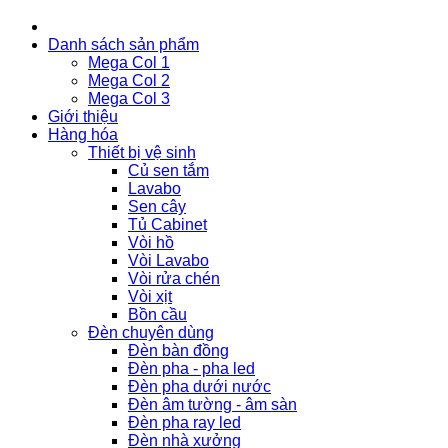
Danh sách sản phẩm
Mega Col 1
Mega Col 2
Mega Col 3
Giới thiệu
Hàng hóa
Thiết bị vệ sinh
Củ sen tắm
Lavabo
Sen cây
Tủ Cabinet
Vòi hồ
Vòi Lavabo
Vòi rửa chén
Vòi xịt
Bồn cầu
Đèn chuyên dùng
Đèn bàn đồng
Đèn pha - pha led
Đèn pha dưới nước
Đèn âm tường - âm sàn
Đèn pha ray led
Đèn nhà xưởng