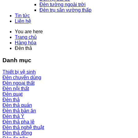
Đèn tường ngoài trời
Đèn trụ sân vường thấp
Tin tức
Liên hệ
You are here
Trang chủ
Hàng hóa
Đèn thả
Danh mục
Thiết bị vệ sinh
Đèn chuyên dùng
Đèn ngoại thất
Đèn nội thất
Đèn quạt
Đèn thả
Đèn thả quán
Đèn thả bàn ăn
Đèn thả Ý
Đèn thả pha lê
Đèn thả nghệ thuật
Đèn thả đồng