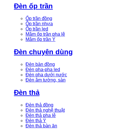
Đèn ốp trần
Ốp trần đồng
Ốp trần nhựa
Ốp trần led
Mâm ốp trần pha lê
Mâm ốp trần Ý
Đèn chuyên dùng
Đèn bàn đồng
Đèn pha-pha led
Đèn pha dưới nước
Đèn âm tường, sàn
Đèn thả
Đèn thả đồng
Đèn thả nghệ thuật
Đèn thả pha lê
Đèn thả Ý
Đèn thả bàn ăn