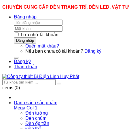
CHUYÊN CUNG CẤP ĐÈN TRANG TRÍ, ĐÈN LED, VẬT T
Đăng nhập
Lưu nhớ tài khoản
Đăng nhập
Quên mật khẩu?
Nếu bạn chưa có tài khoản?
Đăng ký
Đăng ký
Thanh toán
items (0)
Danh sách sản phẩm
Mega Col 1
Đèn tường
Đèn chùm
Đèn ốp trần
Đèn thả