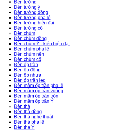
Đèn tường
Đèn tường ý
Đèn tường đồng
Đèn tương pha lê
Đèn tường hiện đại
Đèn tường cổ
Đền chùm
Đèn chùm đồng
Đèn chùm Ý - kiểu hiện đại
Đèn chùm pha lê
Đèn chùm nến
Đèn chùm cổ
Đèn ốp trần
Đèn ốp đồng
Đèn ốp nhựa
Đèn ốp trần led
Đèn mâm ốp trần pha lê
Đèn mâm ốp trần vuông
Đèn mâm ốp trần tròn
Đèn mâm ốp trần Ý
Đèn thả
Đèn thả đồng
Đèn thả nghệ thuật
Đèn thả pha lê
Đèn thả Ý