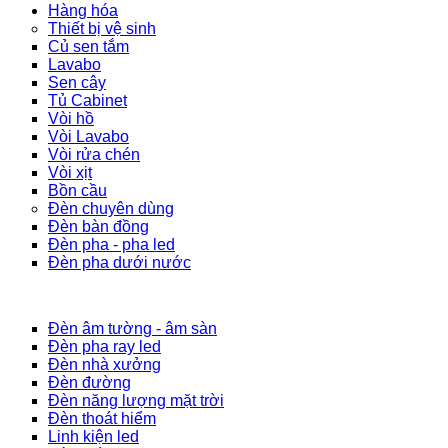
Hàng hóa
Thiết bị vệ sinh
Củ sen tắm
Lavabo
Sen cây
Tủ Cabinet
Vòi hồ
Vòi Lavabo
Vòi rửa chén
Vòi xịt
Bồn cầu
Đèn chuyên dùng
Đèn bàn đồng
Đèn pha - pha led
Đèn pha dưới nước
Đèn âm tường - âm sàn
Đèn pha ray led
Đèn nhà xưởng
Đèn đường
Đèn năng lượng mặt trời
Đèn thoát hiểm
Linh kiện led