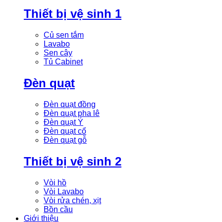
Thiết bị vệ sinh 1
Củ sen tắm
Lavabo
Sen cây
Tủ Cabinet
Đèn quạt
Đèn quạt đồng
Đèn quạt pha lê
Đèn quạt Ý
Đèn quạt cổ
Đèn quạt gỗ
Thiết bị vệ sinh 2
Vòi hồ
Vòi Lavabo
Vòi rửa chén, xịt
Bồn cầu
Giới thiệu