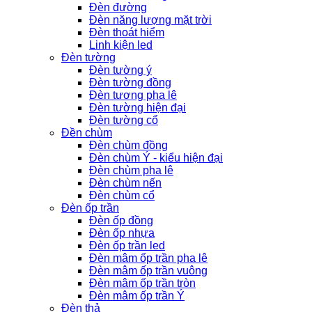
Đèn đường
Đèn năng lượng mặt trời
Đèn thoát hiểm
Linh kiện led
Đèn tường
Đèn tường ý
Đèn tường đồng
Đèn tương pha lê
Đèn tường hiện đại
Đèn tường cổ
Đền chùm
Đèn chùm đồng
Đèn chùm Ý - kiểu hiện đại
Đèn chùm pha lê
Đèn chùm nến
Đèn chùm cổ
Đèn ốp trần
Đèn ốp đồng
Đèn ốp nhựa
Đèn ốp trần led
Đèn mâm ốp trần pha lê
Đèn mâm ốp trần vuông
Đèn mâm ốp trần tròn
Đèn mâm ốp trần Ý
Đèn thả