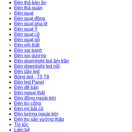
Đèn thả bàn ăn
Đèn thả quán
Đèn quạt
Đèn quạt đồng
Đèn quạt pha lê
Đèn quạt Ý
Đèn quạt cổ
Đèn quạt gỗ
Đèn nội thất
Đèn soi tranh
Đèn soi gương
Đèn downlight led âm trần
Đèn downlight led nổi
Đèn dây led
Bóng led - T5,T8
Đèn led Panel
Đèn để bàn
Đèn ngoại thất
Đèn đồng ngoài trời
Đèn trụ cổng
Đèn rọi bãi cỏ
Đèn tường ngoài trời
Đèn trụ sân vường thấp
Tin tức
Liên hệ