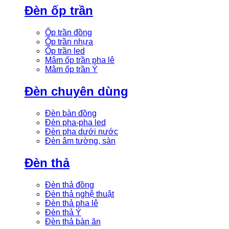
Đèn ốp trần
Ốp trần đồng
Ốp trần nhựa
Ốp trần led
Mâm ốp trần pha lê
Mâm ốp trần Ý
Đèn chuyên dùng
Đèn bàn đồng
Đèn pha-pha led
Đèn pha dưới nước
Đèn âm tường, sàn
Đèn thả
Đèn thả đồng
Đèn thả nghệ thuật
Đèn thả pha lê
Đèn thả Ý
Đèn thả bàn ăn