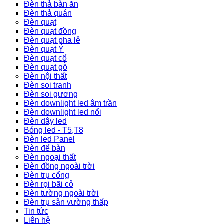
Đèn thả bàn ăn
Đèn thả quán
Đèn quạt
Đèn quạt đồng
Đèn quạt pha lê
Đèn quạt Ý
Đèn quạt cổ
Đèn quạt gỗ
Đèn nội thất
Đèn soi tranh
Đèn soi gương
Đèn downlight led âm trần
Đèn downlight led nổi
Đèn dây led
Bóng led - T5,T8
Đèn led Panel
Đèn để bàn
Đèn ngoại thất
Đèn đồng ngoài trời
Đèn trụ cổng
Đèn rọi bãi cỏ
Đèn tường ngoài trời
Đèn trụ sân vường thấp
Tin tức
Liên hệ