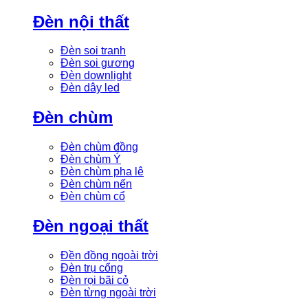
Đèn nội thất
Đèn soi tranh
Đèn soi gương
Đèn downlight
Đèn dây led
Đèn chùm
Đèn chùm đồng
Đèn chùm Ý
Đèn chùm pha lê
Đèn chùm nến
Đèn chùm cổ
Đèn ngoại thất
Đền đồng ngoài trời
Đèn trụ cổng
Đèn rọi bãi cỏ
Đèn từng ngoài trời