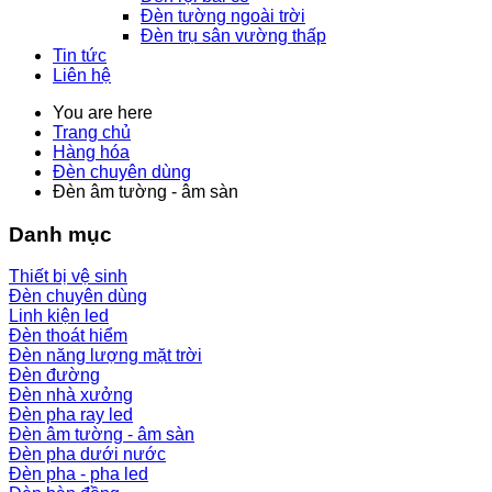
Đèn tường ngoài trời
Đèn trụ sân vường thấp
Tin tức
Liên hệ
You are here
Trang chủ
Hàng hóa
Đèn chuyên dùng
Đèn âm tường - âm sàn
Danh mục
Thiết bị vệ sinh
Đèn chuyên dùng
Linh kiện led
Đèn thoát hiểm
Đèn năng lượng mặt trời
Đèn đường
Đèn nhà xưởng
Đèn pha ray led
Đèn âm tường - âm sàn
Đèn pha dưới nước
Đèn pha - pha led