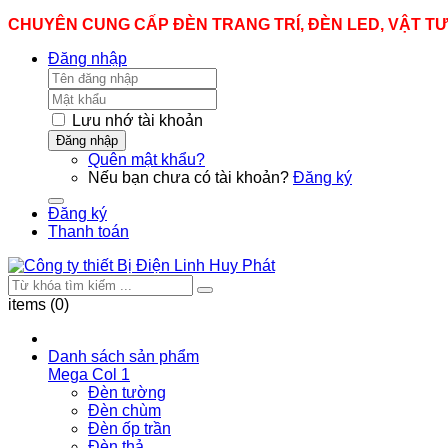
CHUYÊN CUNG CẤP ĐÈN TRANG TRÍ, ĐÈN LED, VẬT T
Đăng nhập
Lưu nhớ tài khoản
Đăng nhập
Quên mật khẩu?
Nếu bạn chưa có tài khoản?
Đăng ký
Đăng ký
Thanh toán
items (0)
Danh sách sản phẩm
Mega Col 1
Đèn tường
Đèn chùm
Đèn ốp trần
Đèn thả