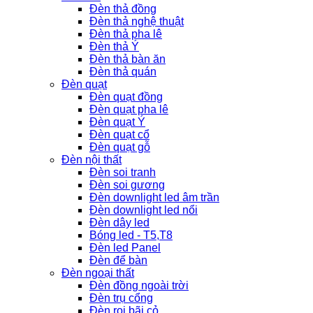
Đèn thả đồng
Đèn thả nghệ thuật
Đèn thả pha lê
Đèn thả Ý
Đèn thả bàn ăn
Đèn thả quán
Đèn quạt
Đèn quạt đồng
Đèn quạt pha lê
Đèn quạt Ý
Đèn quạt cổ
Đèn quạt gỗ
Đèn nội thất
Đèn soi tranh
Đèn soi gương
Đèn downlight led âm trần
Đèn downlight led nổi
Đèn dây led
Bóng led - T5,T8
Đèn led Panel
Đèn để bàn
Đèn ngoại thất
Đèn đồng ngoài trời
Đèn trụ cổng
Đèn rọi bãi cỏ