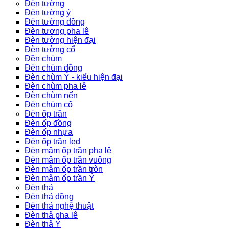
Đèn tường
Đèn tường ý
Đèn tường đồng
Đèn tương pha lê
Đèn tường hiện đại
Đèn tường cổ
Đền chùm
Đèn chùm đồng
Đèn chùm Ý - kiểu hiện đại
Đèn chùm pha lê
Đèn chùm nến
Đèn chùm cổ
Đèn ốp trần
Đèn ốp đồng
Đèn ốp nhựa
Đèn ốp trần led
Đèn mâm ốp trần pha lê
Đèn mâm ốp trần vuông
Đèn mâm ốp trần tròn
Đèn mâm ốp trần Ý
Đèn thả
Đèn thả đồng
Đèn thả nghệ thuật
Đèn thả pha lê
Đèn thả Ý