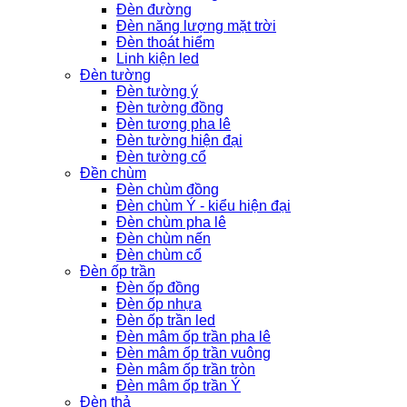
Đèn đường
Đèn năng lượng mặt trời
Đèn thoát hiểm
Linh kiện led
Đèn tường
Đèn tường ý
Đèn tường đồng
Đèn tương pha lê
Đèn tường hiện đại
Đèn tường cổ
Đền chùm
Đèn chùm đồng
Đèn chùm Ý - kiểu hiện đại
Đèn chùm pha lê
Đèn chùm nến
Đèn chùm cổ
Đèn ốp trần
Đèn ốp đồng
Đèn ốp nhựa
Đèn ốp trần led
Đèn mâm ốp trần pha lê
Đèn mâm ốp trần vuông
Đèn mâm ốp trần tròn
Đèn mâm ốp trần Ý
Đèn thả