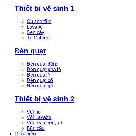
Thiết bị vệ sinh 1
Củ sen tắm
Lavabo
Sen cây
Tủ Cabinet
Đèn quạt
Đèn quạt đồng
Đèn quạt pha lê
Đèn quạt Ý
Đèn quạt cổ
Đèn quạt gỗ
Thiết bị vệ sinh 2
Vòi hồ
Vòi Lavabo
Vòi rửa chén, xịt
Bồn cầu
Giới thiệu