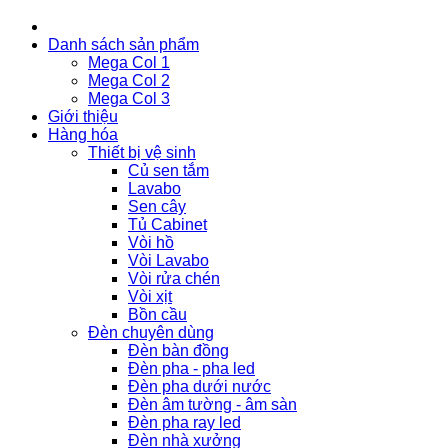
Danh sách sản phẩm
Mega Col 1
Mega Col 2
Mega Col 3
Giới thiệu
Hàng hóa
Thiết bị vệ sinh
Củ sen tắm
Lavabo
Sen cây
Tủ Cabinet
Vòi hồ
Vòi Lavabo
Vòi rửa chén
Vòi xịt
Bồn cầu
Đèn chuyên dùng
Đèn bàn đồng
Đèn pha - pha led
Đèn pha dưới nước
Đèn âm tường - âm sàn
Đèn pha ray led
Đèn nhà xưởng