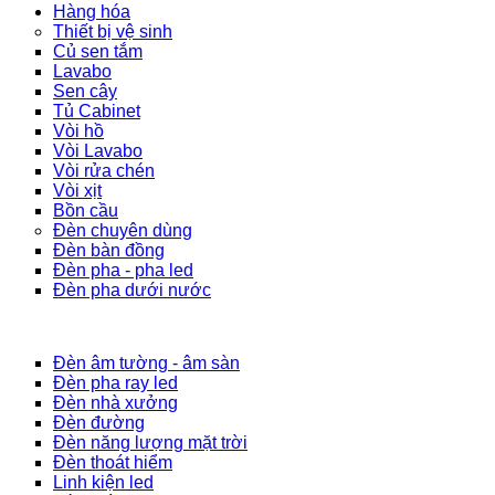
Hàng hóa
Thiết bị vệ sinh
Củ sen tắm
Lavabo
Sen cây
Tủ Cabinet
Vòi hồ
Vòi Lavabo
Vòi rửa chén
Vòi xịt
Bồn cầu
Đèn chuyên dùng
Đèn bàn đồng
Đèn pha - pha led
Đèn pha dưới nước
Đèn âm tường - âm sàn
Đèn pha ray led
Đèn nhà xưởng
Đèn đường
Đèn năng lượng mặt trời
Đèn thoát hiểm
Linh kiện led