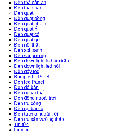
Đèn thả bàn ăn
Đèn thả quán
Đèn quạt
Đèn quạt đồng
Đèn quạt pha lê
Đèn quạt Ý
Đèn quạt cổ
Đèn quạt gỗ
Đèn nội thất
Đèn soi tranh
Đèn soi gương
Đèn downlight led âm trần
Đèn downlight led nổi
Đèn dây led
Bóng led - T5,T8
Đèn led Panel
Đèn để bàn
Đèn ngoại thất
Đèn đồng ngoài trời
Đèn trụ cổng
Đèn rọi bãi cỏ
Đèn tường ngoài trời
Đèn trụ sân vường thấp
Tin tức
Liên hệ