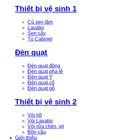
Thiết bị vệ sinh 1
Củ sen tắm
Lavabo
Sen cây
Tủ Cabinet
Đèn quạt
Đèn quạt đồng
Đèn quạt pha lê
Đèn quạt Ý
Đèn quạt cổ
Đèn quạt gỗ
Thiết bị vệ sinh 2
Vòi hồ
Vòi Lavabo
Vòi rửa chén, xịt
Bồn cầu
Giới thiệu