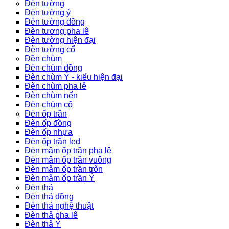
Đèn tường
Đèn tường ý
Đèn tường đồng
Đèn tương pha lê
Đèn tường hiện đại
Đèn tường cổ
Đền chùm
Đèn chùm đồng
Đèn chùm Ý - kiểu hiện đại
Đèn chùm pha lê
Đèn chùm nến
Đèn chùm cổ
Đèn ốp trần
Đèn ốp đồng
Đèn ốp nhựa
Đèn ốp trần led
Đèn mâm ốp trần pha lê
Đèn mâm ốp trần vuông
Đèn mâm ốp trần tròn
Đèn mâm ốp trần Ý
Đèn thả
Đèn thả đồng
Đèn thả nghệ thuật
Đèn thả pha lê
Đèn thả Ý