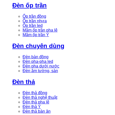
Đèn ốp trần
Ốp trần đồng
Ốp trần nhựa
Ốp trần led
Mâm ốp trần pha lê
Mâm ốp trần Ý
Đèn chuyên dùng
Đèn bàn đồng
Đèn pha-pha led
Đèn pha dưới nước
Đèn âm tường, sàn
Đèn thả
Đèn thả đồng
Đèn thả nghệ thuật
Đèn thả pha lê
Đèn thả Ý
Đèn thả bàn ăn