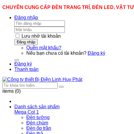
CHUYÊN CUNG CẤP ĐÈN TRANG TRÍ, ĐÈN LED, VẬT T
Đăng nhập
Lưu nhớ tài khoản
Đăng nhập
Quên mật khẩu?
Nếu bạn chưa có tài khoản?
Đăng ký
Đăng ký
Thanh toán
items (0)
Danh sách sản phẩm
Mega Col 1
Đèn tường
Đèn chùm
Đèn ốp trần
Đèn thả