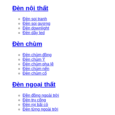
Đèn nội thất
Đèn soi tranh
Đèn soi gương
Đèn downlight
Đèn dây led
Đèn chùm
Đèn chùm đồng
Đèn chùm Ý
Đèn chùm pha lê
Đèn chùm nến
Đèn chùm cổ
Đèn ngoại thất
Đền đồng ngoài trời
Đèn trụ cổng
Đèn rọi bãi cỏ
Đèn từng ngoài trời